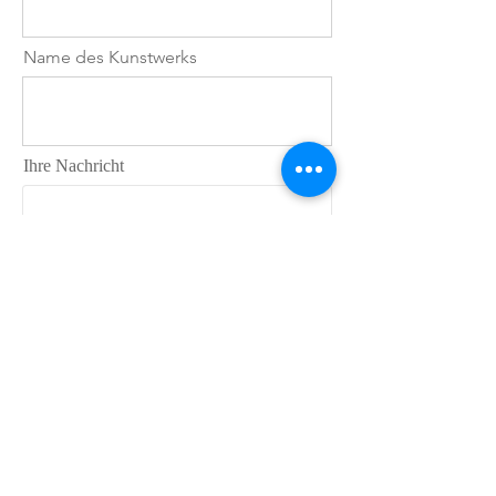
Name des Kunstwerks
Ihre Nachricht
Wo haben Sie von Jana B. Pfeiffer
erfahren?
Ich habe die Datenschutzerklärung zur
Kenntnis genommen.