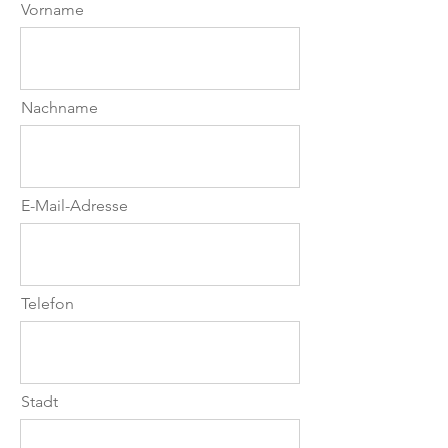
Vorname
„Leaving the World Behind“ erzählt
vom Bedürfnis, hinter die Dinge zu
blicken, Grenzen zu überwinden
und den Blick neu auszurichten.
Nachname
Es ist ein Werk über Freiheit, über
den Moment, in dem wir die
vertraute Welt hinter uns lassen,
um der eigenen Vision zu folgen.
E-Mail-Adresse
In den Spiegelungen der Brille liegt
mehr als nur Licht.
Sie zeigen Wege, die wir nur
erkennen, wenn wir den Mut
Telefon
haben, den Geist fliegen zu lassen.
Stadt