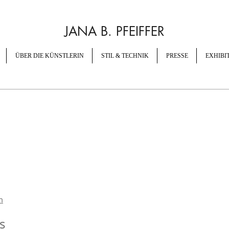
JANA B. PFEIFFER
ÜBER DIE KÜNSTLERIN
STIL & TECHNIK
PRESSE
EXHIBI
m
s