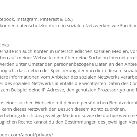
acebook, Instagram, Pinterest & Co.)
n können datenschutzkonform in sozialen Netzwerken wie Facebo
Links
halte ich auch Konten in unterschiedlichen sozialen Medien, vo
hen auf meiner Webseite oder über deine Suche im Internet erre
 werden unter Umständen personenbezogene Daten an den Anbiet
 möglich, dass neben der Speicherung der von dir in diesem sozi
ere Informationen vom Anbieter des sozialen Netzwerks verarbe
r des sozialen Netzwerks allenfalls die wichtigsten Daten des C
 zum Beispiel deine IP-Adresse, den genutzten Prozessortyp und
s einer solchen Webseite mit deinem persönlichen Benutzerkont
so kann dieses Netzwerk den Besuch diesem Konto zuordnen.
hebung durch das jeweilige Medium sowie die dortige weitere 
üglichen Rechte kannst du den Bestimmungen des jeweiligen Ver
ebook.com/about/privacy/