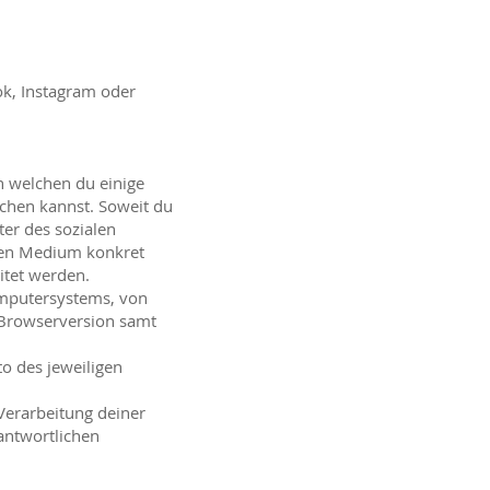
ok, Instagram oder
n welchen du einige
ichen kannst. Soweit du
er des sozialen
alen Medium konkret
itet werden.
omputersystems, von
 Browserversion samt
o des jeweiligen
Verarbeitung deiner
antwortlichen