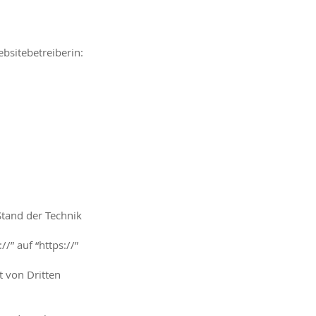
ebsitebetreiberin:
Stand der Technik
/” auf “https://”
t von Dritten