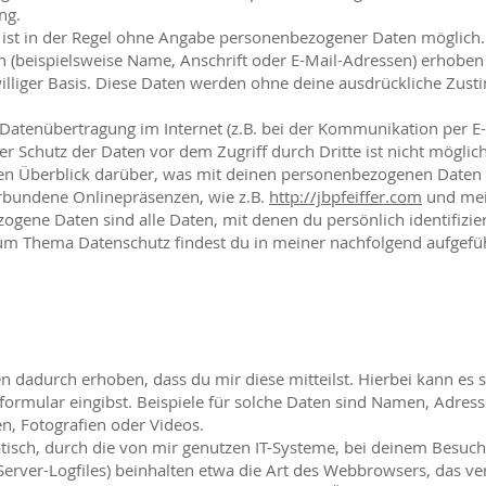
ng.
ist in der Regel ohne Angabe personenbezogener Daten möglich.
(beispielsweise Name, Anschrift oder E-Mail-Adressen) erhoben 
iwilliger Basis. Diese Daten werden ohne deine ausdrückliche Zust
e Datenübertragung im Internet (z.B. bei der Kommunikation per E-
r Schutz der Daten vor dem Zugriff durch Dritte ist nicht möglich
nen Überblick darüber, was mit deinen personenbezogenen Daten 
rbundene Onlinepräsenzen, wie z.B.
http://jbpfeiffer.com
und mei
zogene Daten sind alle Daten, mit denen du persönlich identifizie
um Thema Datenschutz findest du in meiner nachfolgend aufgefü
dadurch erhoben, dass du mir diese mitteilst. Hierbei kann es s
tformular eingibst. Beispiele für solche Daten sind Namen, Adres
, Fotografien oder Videos.
sch, durch die von mir genutzen IT-Systeme, bei deinem Besuch
(Server-Logfiles) beinhalten etwa die Art des Webbrowsers, das v