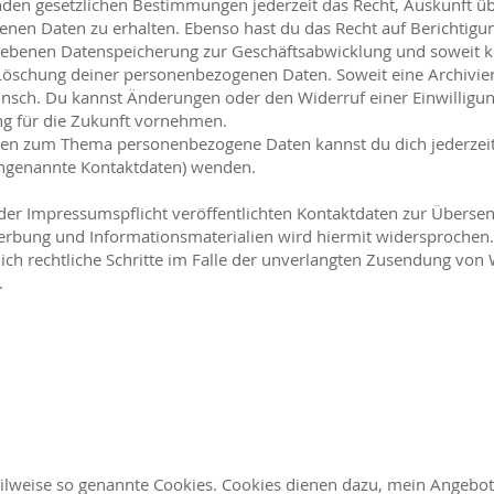
den gesetzlichen Bestimmungen jederzeit das Recht, Auskunft üb
nen Daten zu erhalten. Ebenso hast du das Recht auf Berichtigun
ebenen Datenspeicherung zur Geschäftsabwicklung und soweit ke
 Löschung deiner personenbezogenen Daten. Soweit eine Archivier
unsch. Du kannst Änderungen oder den Widerruf einer Einwilligu
ng für die Zukunft vornehmen.
gen zum Thema personenbezogene Daten kannst du dich jederzeit
engenannte Kontaktdaten) wenden.
r Impressumspflicht veröffentlichten Kontaktdaten zur Überse
erbung und Informationsmaterialien wird hiermit widersprochen. 
lich rechtliche Schritte im Falle der unverlangten Zusendung vo
.
eilweise so genannte Cookies. Cookies dienen dazu, mein Angebot