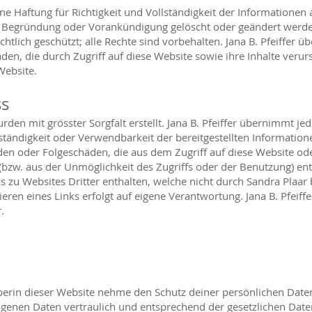
ne Haftung für Richtigkeit und Vollständigkeit der Informationen 
e Begründung oder Vorankündigung gelöscht oder geändert werden
htlich geschützt; alle Rechte sind vorbehalten. Jana B. Pfeiffer 
äden, die durch Zugriff auf diese Website sowie ihre Inhalte verur
Website.
ss
rden mit grösster Sorgfalt erstellt. Jana B. Pfeiffer übernimmt j
llständigkeit oder Verwendbarkeit der bereitgestellten Informatione
äden oder Folgeschäden, die aus dem Zugriff auf diese Website ode
zw. aus der Unmöglichkeit des Zugriffs oder der Benutzung) ent
s zu Websites Dritter enthalten, welche nicht durch Sandra Plaar
ieren eines Links erfolgt auf eigene Verantwortung. Jana B. Pfeif
.
reiberin dieser Website nehme den Schutz deiner persönlichen Daten
genen Daten vertraulich und entsprechend der gesetzlichen Dat