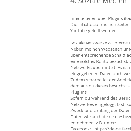
4. Soziale Medien
Inhalte teilen über Plugins (F
Die Inhalte auf meinen Seite
Youtube geteilt werden.
Soziale Netzwerke & Externe 
Neben meinen Webseiten unter
über entsprechende Schaltfläc
eine solches Konto besuchst,
Netzwerks übermittelt. Es ist
eingegebenen Daten auch weit
Zudem verarbeitet der Anbiete
dem aus du dieses besuchst –
Plug-Ins.
Sofern du während des Besuch
Netzwerkes eingeloggt bist, 
Zweck und Umfang der Datener
Daten wie auch deine diesbez
entnehmen, z.B. unter:
Facebook:
https://de-de.fac