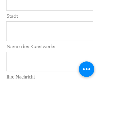
Balance.
"Cosmopolitan Soul" erzählt von
Stadt
der Sehnsucht nach neuen
Perspektiven, von der Verbindung
zwischen Mensch und Stadt, von
grenzenloser Neugier. Ein Werk für
alle, die das Reisen nicht nur als
Name des Kunstwerks
Bewegung begreifen, sondern als
ständiges Entdecken – von Orten,
Kulturen und sich selbst.
Ihre Nachricht
Wo haben Sie von Jana B. Pfeiffer
erfahren?