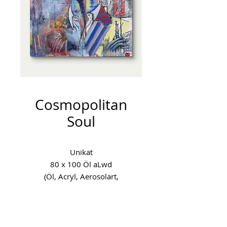
Cosmopolitan
Soul
Unikat
80 x 100 Öl aLwd
(Öl, Acryl, Aerosolart,
Kristallnieten, Leinenstoff)
Entstehungsjahr: 2025
Ein Reisender zwischen Welten,
ein Globetrotter mit offenen