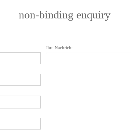
wir in einer anderen Version unseres Lebens vielleicht geworden
wären.
non-binding enquiry
Das Werk ist Teil der Globetrotter Series von Jana B. Pfeiffer, in de
tädte, Landschaften und Wahrnehmung miteinander verschmelze
er charakteristische Swipe öffnet einen Bildraum zwischen äußer
Welt und innerer Vorstellung.
Ihre Nachricht