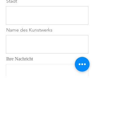
Stadt
Gedanken, die sich lösen und
verändern dürfen.
Der florale Stoff verbindet die
äußere Natur mit dem Inneren,
Name des Kunstwerks
das in uns weiterblüht.
Jedes Detail erinnert daran, dass
Wachstum ein stiller, aber stetiger
Prozess ist.
Ihre Nachricht
Lass dich erinnern, dass in deinem
Inneren immer Sommer sein kann.
Wo haben Sie von Jana B. Pfeiffer
erfahren?