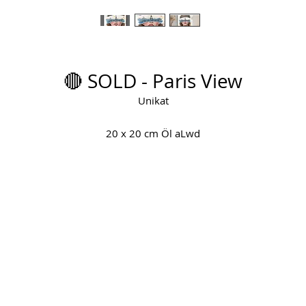
🔴 SOLD - Paris View
Unikat
20 x 20 cm Öl aLwd
(Öl, Stoff, Kristallnieten)
Entstehungsjahr: 2026
"Paris View" verbindet äußere Orte mit inneren Perspektiven.
e Arbeit gehört zur Inner Globetrotter Serie und zeigt Paris nicht 
bloße Kulisse, sondern als Wahrnehmung zwischen Erinnerung,
Sehnsucht und Möglichkeit.
Der Blick auf die Stadt wird zum Sinnbild dafür, wie Orte unsere