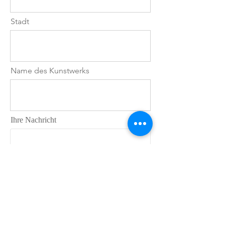
erzählt, für das Zusammenspiel
von Licht, Farbe und Atmosphäre.
Stadt
"Metropolitan Muse" nimmt den
Betrachter mit auf eine Reise
durch das urbane Leben – eine
Einladung, neue Perspektiven zu
Name des Kunstwerks
entdecken, im Hier und Jetzt zu
verweilen und den eigenen Blick
für die Schönheit der Welt zu
schärfen.
Ihre Nachricht
Wo haben Sie von Jana B. Pfeiffer
erfahren?