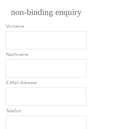
Kundenwunsch entstanden. Es
non-binding enquiry
wurde speziell und passend für
Raum und Käufer entworfen.
Vorname
Eine Geschichte auf Leinwand
erzählt.
Nachname
E-Mail-Adresse
Telefon